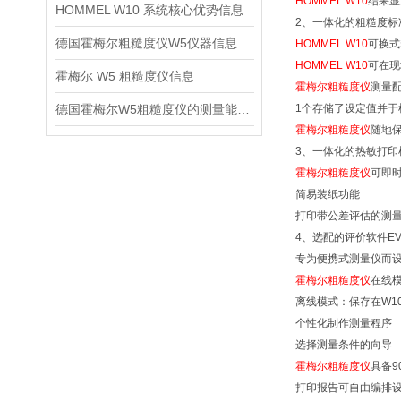
HOMMEL W10
结果显
HOMMEL W10 系统核心优势信息
2、一体化的粗糙度标
德国霍梅尔粗糙度仪W5仪器信息
HOMMEL W10
可换式
HOMMEL W10
可在现
霍梅尔 W5 粗糙度仪信息
霍梅尔粗糙度仪
测量
德国霍梅尔W5粗糙度仪的测量能力信息
1个存储了设定值并于
霍梅尔粗糙度仪
随地
3、一体化的热敏打印
霍梅尔粗糙度仪
可即
简易装纸功能
打印带公差评估的测
4、选配的评价软件EVO
专为便携式测量仪而
霍梅尔粗糙度仪
在线
离线模式：保存在W1
个性化制作测量程序
选择测量条件的向导
霍梅尔粗糙度仪
具备9
打印报告可自由编排