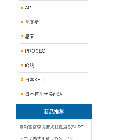
API
尼克斯
思看
PROCEQ
哈纳
日本KETT
日本柯尼卡美能达
新品推荐
泰勒霍普森便携式粗糙度仪SURTRONIC DUO
三丰便携式粗糙度仪SJ-310