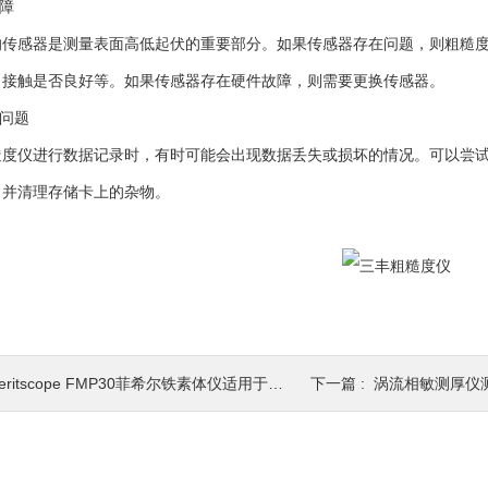
障
感器是测量表面高低起伏的重要部分。如果传感器存在问题，则粗糙度
、接触是否良好等。如果传感器存在硬件故障，则需要更换传感器。
问题
仪进行数据记录时，有时可能会出现数据丢失或损坏的情况。可以尝试
，并清理存储卡上的杂物。
eritscope FMP30菲希尔铁素体仪适用于各种形状和大小的样品
下一篇 :
涡流相敏测厚仪