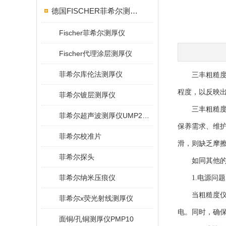
德国FISCHER菲希尔测厚仪
Fischer菲希尔测厚仪
Fischer代理涂层测厚仪
菲希尔库伦法测厚仪
三丰粗糙度仪
程度，以反映
菲希尔镀层测厚仪
三丰粗糙
菲希尔超声波测厚仪UMP20/40/100/150
保养需求、维
菲希尔校准片
滑，则缺乏摩
菲希尔探头
如同其他的测
菲希尔纳米压痕仪
1.电源问题
当粗糙度仪不
菲希尔x荧光射线测厚仪
电。同时，确
面铜/孔铜测厚仪PMP10