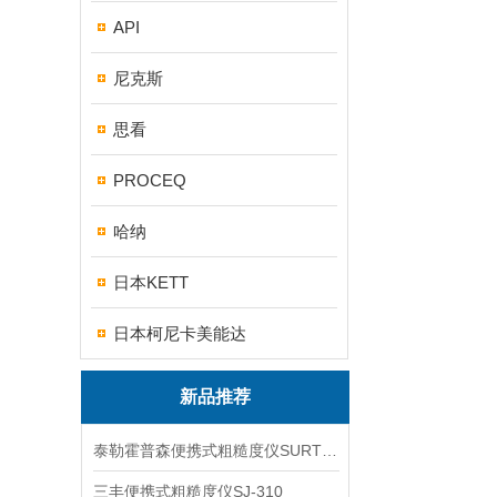
API
尼克斯
思看
PROCEQ
哈纳
日本KETT
日本柯尼卡美能达
新品推荐
泰勒霍普森便携式粗糙度仪SURTRONIC DUO
三丰便携式粗糙度仪SJ-310