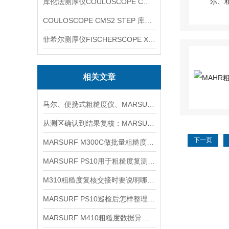
库伦法测厚仪COULOSCOPE CMS2 STEP
COULOSCOPE CMS2 STEP 库伦法测厚仪
菲希尔测厚仪FISCHERSCOPE X-RAY XUL220
相关文章
马尔、便携式粗糙度仪、MARSURF PS10信息
从测区确认到结果复核：MARSURF M400使用流程梳理
下一页
MARSURF M300C做批量粗糙度复核时怎样统一记录口径
MARSURF PS10用于粗糙度复测时如何安排取点与记录
M310粗糙度复核交接时要说明哪些测区条件
MARSURF PS10巡检后怎样整理粗糙度复核记录
MARSURF M410粗糙度数据异常时先排查哪些环节