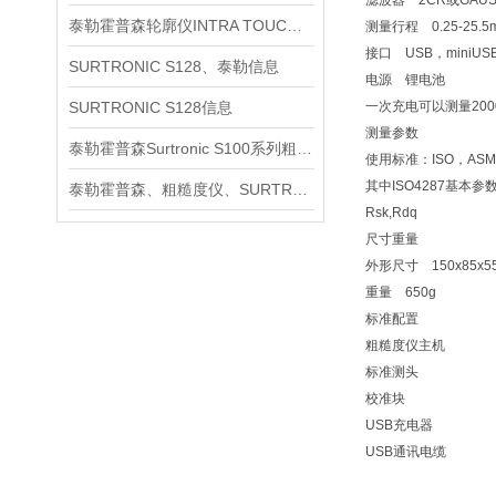
滤波器 2CR或GAUS
泰勒霍普森轮廓仪INTRA TOUCH信息
测量行程 0.25-25.5
接口 USB，miniUS
SURTRONIC S128、泰勒信息
电源 锂电池
SURTRONIC S128信息
一次充电可以测量200
测量参数
泰勒霍普森Surtronic S100系列粗糙度测量仪信息
使用标准：ISO，ASM
其中ISO4287基本参数：Ra
泰勒霍普森、粗糙度仪、SURTRONIC S128信息
Rsk,Rdq
尺寸重量
外形尺寸 150x85x5
重量 650g
标准配置
粗糙度仪主机
标准测头
校准块
USB充电器
USB通讯电缆