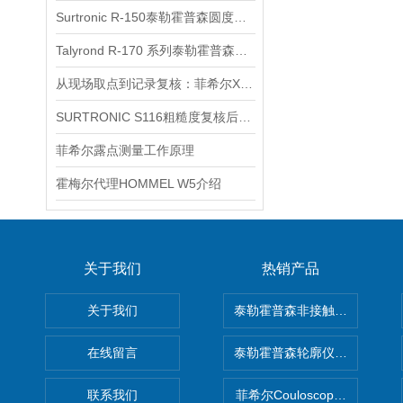
Surtronic R-150泰勒霍普森圆度仪信息
Talyrond R-170 系列泰勒霍普森圆度仪信息
从现场取点到记录复核：菲希尔X射线测厚仪XAN500使用思路
SURTRONIC S116粗糙度复核后怎样整理测针状态
菲希尔露点测量工作原理
霍梅尔代理HOMMEL W5介绍
关于我们
热销产品
关于我们
泰勒霍普森非接触式轮廓仪LUPHO
在线留言
泰勒霍普森轮廓仪|TAYLOR H
联系我们
菲希尔Couloscope CMS2