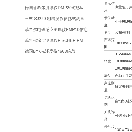
显示信
测量值，
德国菲希尔测厚仪DMP20磁感应信息
息
示值精
三丰 SJ220 粗糙度仪便携式测量信息
小于99.9
度
菲希尔电磁感应测厚仪FMP10信息
单位
公制/英制
声速范
菲希尔涂层测厚仪FISCHER FMP40信息
1000m/s -
围
德国BYK光泽度仪4563信息
0.65mm-
精度
10.00mm-
100.0mm-
增益
自动；手
声速测
确定未知
量
探头识
自动识别
别
关机选
可选择2分
择
外形尺
130 × 73 