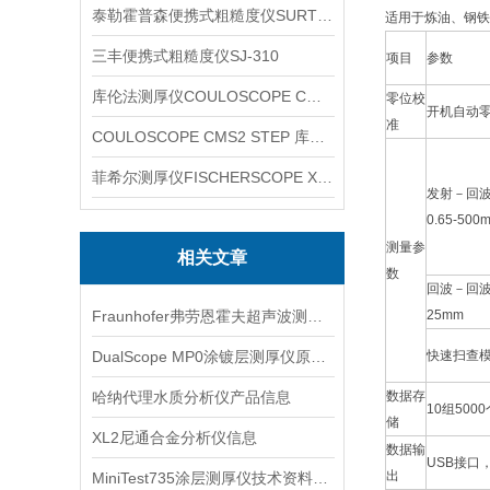
泰勒霍普森便携式粗糙度仪SURTRONIC DUO
适用于炼油、钢
三丰便携式粗糙度仪SJ-310
项目
参数
库伦法测厚仪COULOSCOPE CMS2 STEP
零位校
开机自动
准
COULOSCOPE CMS2 STEP 库伦法测厚仪
菲希尔测厚仪FISCHERSCOPE X-RAY XUL220
发射－回
0.65-500
测量参
相关文章
数
回波－回波
Fraunhofer弗劳恩霍夫超声波测厚仪产品信息
25mm
DualScope MP0涂镀层测厚仪原理设计信息
快速扫查
哈纳代理水质分析仪产品信息
数据存
10组50
储
XL2尼通合金分析仪信息
数据输
USB接口
出
MiniTest735涂层测厚仪技术资料信息