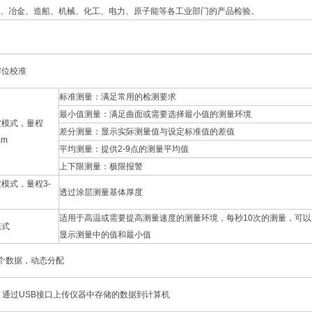
铁、冶金、造船、机械、化工、电力、原子能等各工业部门的产品检验。
零位校准
标准测量：满足常用的检测要求
最小值测量：满足曲面或需要选择最小值的测量环境
波模式，量程
差分测量：显示实际测量值与设定标准值的差值
mm
平均测量：提供2-9点的测量平均值
上下限测量：极限报警
模式，量程3-
透过涂层测量基体厚度
适用于高温或需要提高测量速度的测量环境，每秒10次的测量，可以
模式
显示测量中的值和最小值
00个数据，动态分配
，通过USB接口上传仪器中存储的数据到计算机