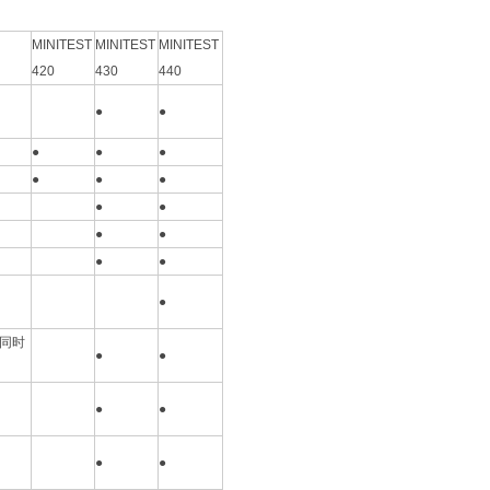
MINITEST
MINITEST
MINITEST
420
430
440
●
●
●
●
●
●
●
●
●
●
●
●
●
●
●
同时
●
●
●
●
●
●