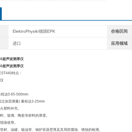
ElektroPhysik/德国EPK
价格区间
进口
应用领域
T440超声波测厚仪
T440超声波测厚仪
EST440特点：
仪
达0.65-500mm
过涂层测量) 量程达3-25mm
火塑料外壳。
料、玻璃、陶瓷等材料的厚度。
现场使用。
管材、油罐、输油管、锅炉容器壁厚及其局部腐蚀、锈蚀的检测。