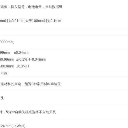
声速值，探头型号，电池电量，当前数据组
9mm时为0.01mm;大于100mm时为0.1mm
 9999m/s,
9.99mm ±0.04mm
99.99mm ±(0.1%H+0.04)mm
500.0mm ±0.3%H
动可调
声速材料的声速，预置9种常用材料声速值
探头
钟，5分钟自动关机或选择不自动关机
× 24 mm(L×W×H)