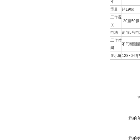
寸
重量
约190g
工作温
-20至50
度
电池
两节5号
工作时
不间断测量
间
显示屏
128×64背
您的
您的