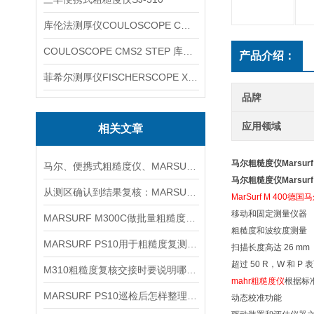
库伦法测厚仪COULOSCOPE CMS2 STEP
COULOSCOPE CMS2 STEP 库伦法测厚仪
产品介绍：
菲希尔测厚仪FISCHERSCOPE X-RAY XUL220
品牌
应用领域
相关文章
马尔粗糙度仪Marsurf 
马尔、便携式粗糙度仪、MARSURF PS10信息
马尔粗糙度仪Marsurf 
从测区确认到结果复核：MARSURF M400使用流程梳理
MarSurf M 400德
移动和固定测量仪器
MARSURF M300C做批量粗糙度复核时怎样统一记录口径
粗糙度和波纹度测量
MARSURF PS10用于粗糙度复测时如何安排取点与记录
扫描长度高达 26 mm
超过 50 R，W 和 P
M310粗糙度复核交接时要说明哪些测区条件
mahr粗糙度仪
根据标
MARSURF PS10巡检后怎样整理粗糙度复核记录
动态校准功能