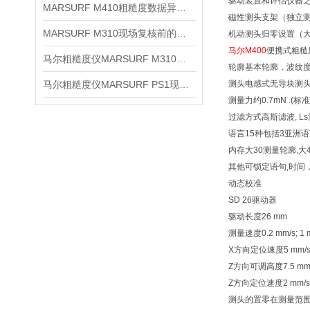
驱动装置和评估仪器之间
MARSURF M410粗糙度数据异常时先排查哪些环节
磁性测头支架（独立测头
MARSURF M310现场复核前的五项检查
机动测头归零设置（大 7
马尔M400
便携式粗糙
马尔粗糙度仪MARSURF M310日常维护与保养建议
轮廓基本轮廓，波纹度
马尔粗糙度仪MARSURF PS1现场检测使用建议
测头电感式无导块测头
测量力约0.7mN .(标准
过滤方式高斯滤波, L
语言15种包括3亚洲
内存大30测量轮廓,大4
其他可锁定语句,时间
动态校准
SD 26驱动器
驱动长度26 mm
测量速度0.2 mm/s; 1 
X方向定位速度5 mm/
Z方向可调高度7.5 mm, 
Z方向定位速度2 mm/s
测头的置零在测量范