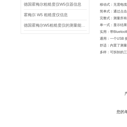
德国霍梅尔粗糙度仪W5仪器信息
移动式：无需电缆
简单式：通过点击
霍梅尔 W5 粗糙度仪信息
完整式：测量所有
德国霍梅尔W5粗糙度仪的测量能力信息
单一式：显示结果
实用：带Blueto
通用：一个USB
舒适：内置了测量
多样：可拆卸的三
您的