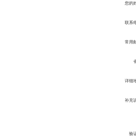
您的
联系
常用
详细
补充
验