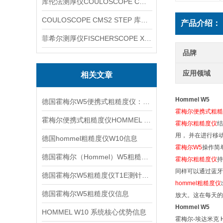
库伦法测厚仪COULOSCOPE CMS2 STEP
COULOSCOPE CMS2 STEP 库伦法测厚仪
产品介绍：
菲希尔测厚仪FISCHERSCOPE X-RAY XUL220
品牌
应用领域
相关文章
Hommel W5
德国霍梅尔W5便携式粗糙度仪：轻量高效的现场测量利器
霍梅尔便携式粗糙度仪
霍梅尔便携式粗糙度仪HOMMEL W10信息
霍梅尔粗糙度仪
结
用， 并在进行移
德国hommel粗糙度仪W10信息
霍梅尔W5
操作简
德国霍梅尔（Hommel）W5粗糙度仪信息
霍梅尔粗糙度仪
持
同样可以通过蓝牙
德国霍梅尔W5粗糙度仪T1E测针信息
hommel粗糙度仪
德国霍梅尔W5粗糙度仪信息
放大。这在每天的
Hommel W5
HOMMEL W10 系统核心优势信息
霍梅尔-埃达米克 H