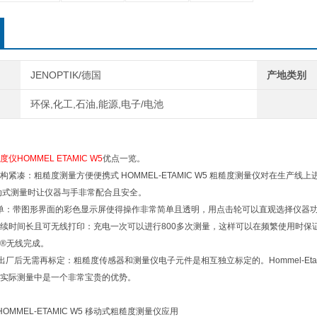
JENOPTIK/德国
产地类别
环保,化工,石油,能源,电子/电池
HOMMEL ETAMIC W5
优点一览。
构紧凑：粗糙度测量方便便携式 HOMMEL-ETAMIC W5 粗糙度测量仪对在生
动式测量时让仪器与手非常配合且安全。
单：带图形界面的彩色显示屏使得操作非常简单且透明，用点击轮可以直观选择仪器
续时间长且可无线打印：充电一次可以进行800多次测量，这样可以在频繁使用时保
®无线完成。
出厂后无需再标定：粗糙度传感器和测量仪电子元件是相互独立标定的。Hommel-Et
实际测量中是一个非常宝贵的优势。
OMMEL-ETAMIC W5 移动式粗糙度测量仪应用