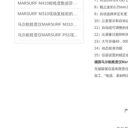
7）符合DIN EN IS
MARSURF M410粗糙度数据异常时先排查哪些环节
8）截止波长0.25mm,0.80
MARSURF M310现场复核前的五项检查
9）自动选择评定长度
10）公差显示和自动
马尔粗糙度仪MARSURF M310日常维护与保养建议
11）自动或可调整的
马尔粗糙度仪MARSURF PS1现场检测使用建议
12）出测量日期和时
13）大可存储40，0
14）动态校准功能
15）仪器设置的锁定
德国马尔粗糙度仪Marsu
无锡骏展仪器有限责任
加工、*制造、新材料