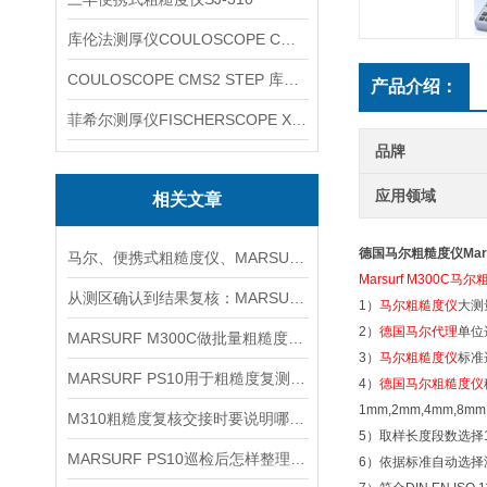
库伦法测厚仪COULOSCOPE CMS2 STEP
COULOSCOPE CMS2 STEP 库伦法测厚仪
产品介绍：
菲希尔测厚仪FISCHERSCOPE X-RAY XUL220
品牌
应用领域
相关文章
德国马尔粗糙度仪Marsu
马尔、便携式粗糙度仪、MARSURF PS10信息
Marsurf M300C马
从测区确认到结果复核：MARSURF M400使用流程梳理
1）
马尔粗糙度仪
大测量
2）
德国马尔代理
单位选
MARSURF M300C做批量粗糙度复核时怎样统一记录口径
3）
马尔粗糙度仪
标准选
MARSURF PS10用于粗糙度复测时如何安排取点与记录
4）
德国马尔粗糙度仪
1mm,2mm,4mm,8mm
M310粗糙度复核交接时要说明哪些测区条件
5）取样长度段数选择
MARSURF PS10巡检后怎样整理粗糙度复核记录
6）依据标准自动选择