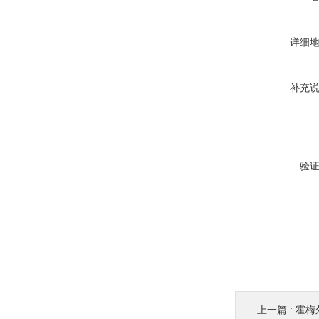
详细
补充
验
上一篇 :
霍梅尔