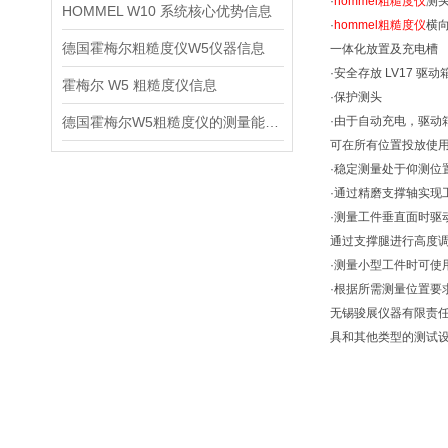
·
hommel粗糙度仪
测头
HOMMEL W10 系统核心优势信息
·
hommel粗糙度仪
横
德国霍梅尔粗糙度仪W5仪器信息
一体化放置及充电槽
·安全存放 LV17 驱动
霍梅尔 W5 粗糙度仪信息
·保护测头
德国霍梅尔W5粗糙度仪的测量能力信息
·由于自动充电，驱动
可在所有位置投放使
·稳定测量处于仰测位
·通过精磨支撑轴实现
·测量工件垂直面时驱
通过支撑腿进行高度
·测量小型工件时可使
·根据所需测量位置要
无锡骏展仪器有限责任
具和其他类型的测试设