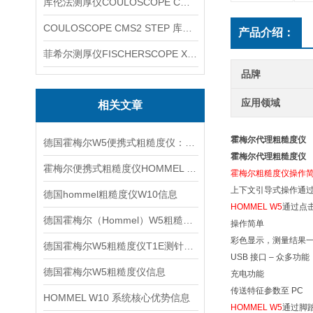
库伦法测厚仪COULOSCOPE CMS2 STEP
COULOSCOPE CMS2 STEP 库伦法测厚仪
产品介绍：
菲希尔测厚仪FISCHERSCOPE X-RAY XUL220
品牌
应用领域
相关文章
霍梅尔代理粗糙度仪
德国霍梅尔W5便携式粗糙度仪：轻量高效的现场测量利器
霍梅尔代理粗糙度仪
霍梅尔便携式粗糙度仪HOMMEL W10信息
霍梅尔粗糙度仪操作
上下文引导式操作通
德国hommel粗糙度仪W10信息
HOMMEL W5
通过点
德国霍梅尔（Hommel）W5粗糙度仪信息
操作简单
彩色显示，测量结果
德国霍梅尔W5粗糙度仪T1E测针信息
USB 接口 – 众多功能
德国霍梅尔W5粗糙度仪信息
充电功能
传送特征参数至 PC
HOMMEL W10 系统核心优势信息
HOMMEL W5
通过脚