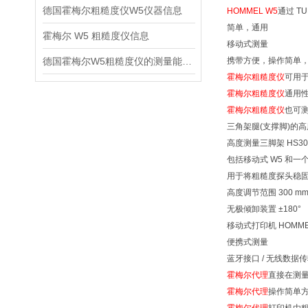
德国霍梅尔粗糙度仪W5仪器信息
HOMMEL W5
通过 TU
简单，通用
霍梅尔 W5 粗糙度仪信息
移动式测量
德国霍梅尔W5粗糙度仪的测量能力信息
携带方便，操作简单
霍梅尔粗糙度仪
可用
霍梅尔粗糙度仪
通用
霍梅尔粗糙度仪
也可
三角架腿(支撑脚)的
高度测量三脚架 HS3
包括移动式 W5 和
用于将粗糙度探头稳
高度调节范围 300 m
无极倾卸装置 ±180°
移动式打印机 HOMMEL
便携式测量
蓝牙接口 / 无线数据
霍梅尔代理
直接在测
霍梅尔代理
操作简单