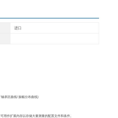
进口
廓/ 轴承区曲线/ 振幅分布曲线)
储卡可用作扩展内存以存储大量测量的配置文件和条件。