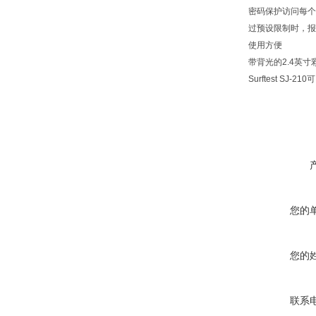
密码保护访问每个
过预设限制时，报
使用方便
带背光的2.4英
Surftest S
您的
您的
联系