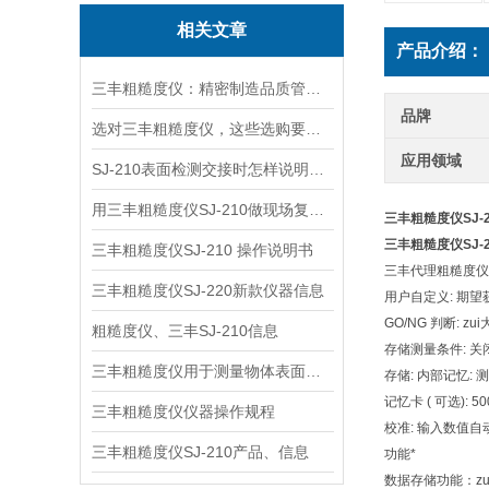
相关文章
产品介绍：
三丰粗糙度仪：精密制造品质管控的核心抓手
品牌
选对三丰粗糙度仪，这些选购要点需提前明确
应用领域
SJ-210表面检测交接时怎样说明样件状态
用三丰粗糙度仪SJ-210做现场复核，哪些操作环节更关键
三丰粗糙度仪SJ-2
三丰粗糙度仪SJ-2
三丰粗糙度仪SJ-210 操作说明书
三丰代理粗糙度仪SJ
三丰粗糙度仪SJ-220新款仪器信息
用户自定义: 期
GO/NG 判断: zu
粗糙度仪、三丰SJ-210信息
存储测量条件: 
三丰粗糙度仪用于测量物体表面微观不平整度
存储: 内部记忆: 测
记忆卡 ( 可选):
三丰粗糙度仪仪器操作规程
校准: 输入数值自
三丰粗糙度仪SJ-210产品、信息
功能*
数据存储功能：z