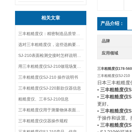
相关文章
产品介绍：
三丰粗糙度仪：精密制造品质管控的核心抓手
品牌
选对三丰粗糙度仪，这些选购要点需提前明确
应用领域
SJ-210表面检测交接时怎样说明样件状态
用三丰粗糙度仪SJ-210做现场复核，哪些操作环节更关键
三丰粗糙度仪178-560
三丰粗糙度仪SJ-210
三丰粗糙度仪SJ-210 操作说明书
日本三丰粗糙度仪
三丰粗糙度仪SJ-220新款仪器信息
•
三丰粗糙度仪SJ
•
三丰粗糙度仪SJ
粗糙度仪、三丰SJ-210信息
更好。
三丰粗糙度仪用于测量物体表面微观不平整度
•
三丰粗糙度仪SJ
于操作和设置。
三丰粗糙度仪仪器操作规程
•
三丰粗糙度仪SJ
三丰粗糙度仪SJ-210产品、信息