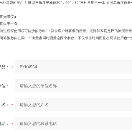
哪一种是您的应用？ 微型三角度光泽仪20°，60°，85°三种角度于一体-如同单角
度光泽仪μ
度集于一身
装过程应使用尽可能少的涂料并*符合客户所要求的质量。光泽和厚度是评估涂层质
仪可咋数秒内在同一个测量点同时测量这两个参数。不仅节省时间而且在现场使用也
产品：
单位：
姓名：
电话：