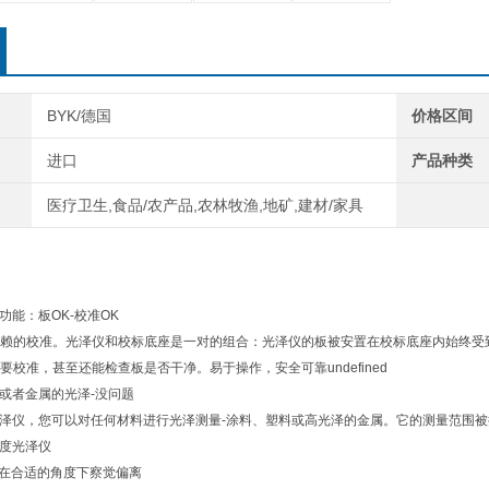
BYK/德国
价格区间
进口
产品种类
医疗卫生,食品/农产品,农林牧渔,地矿,建材/家具
功能：板OK-校准OK
赖的校准。光泽仪和校标底座是一对的组合：光泽仪的板被安置在校标底座内始终受
要校准，甚至还能检查板是否干净。易于操作，安全可靠undefined
或者金属的光泽-没问题
泽仪，您可以对任何材料进行光泽测量-涂料、塑料或高光泽的金属。它的测量范围被扩展到
度光泽仪
在合适的角度下察觉偏离