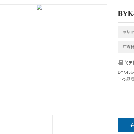
BYK
更新时间
厂商
简要
BYK4
当今品