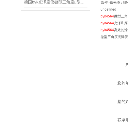
德国byk光泽度仪微型三角度μ型信息
高-中-低光泽：
undefined
byk4564
微型三角
byk4564
光泽和厚
byk4564
高效的涂
微型三角度光泽
您的
您的
联系