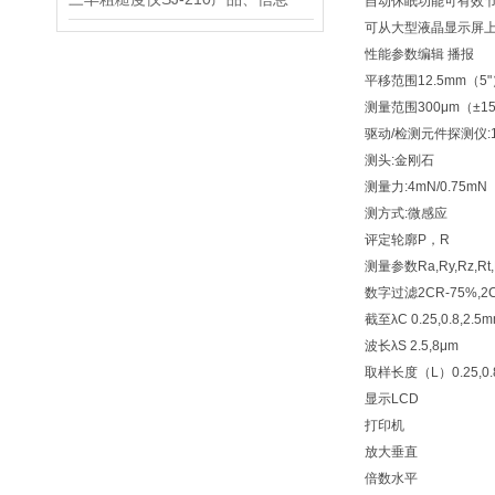
自动休眠功能可有效
可从大型液晶显示屏
性能参数编辑 播报
平移范围12.5mm（5"
测量范围300μm（±150μ
驱动/检测元件探测仪:178
测头:金刚石
测量力:4mN/0.75mN
测方式:微感应
评定轮廓P，R
测量参数Ra,Ry,Rz,Rt,R
数字过滤2CR-75%,2CR
截至λC 0.25,0.8,2.5
波长λS 2.5,8μm
取样长度（L）0.25,0.8
显示LCD
打印机
放大垂直
倍数水平