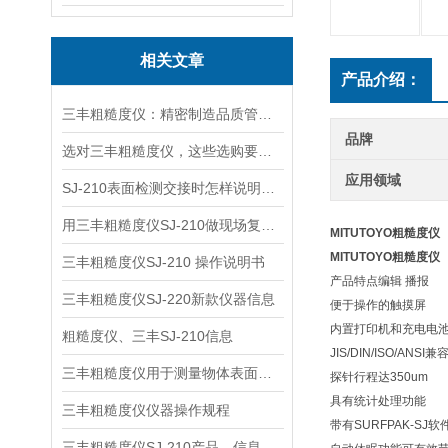
相关文章
产品介绍：
三丰粗糙度仪：精密制造品质管控的核心抓手
品牌
选对三丰粗糙度仪，这些选购要点需提前明确
应用领域
SJ-210表面检测交接时怎样说明样件状态
用三丰粗糙度仪SJ-210做现场复核，哪些操作环节更关键
MITUTOYO粗糙度仪
MITUTOYO粗糙度仪
三丰粗糙度仪SJ-210 操作说明书
产品特点编辑 播报
三丰粗糙度仪SJ-220新款仪器信息
便于操作的触摸屏
内置打印机和充电电
粗糙度仪、三丰SJ-210信息
JIS/DIN/ISO/A
三丰粗糙度仪用于测量物体表面微观不平整度
探针行程达350um
具有统计处理功能
三丰粗糙度仪仪器操作规程
带有SURFPAK-SJ
三丰粗糙度仪SJ-210产品、信息