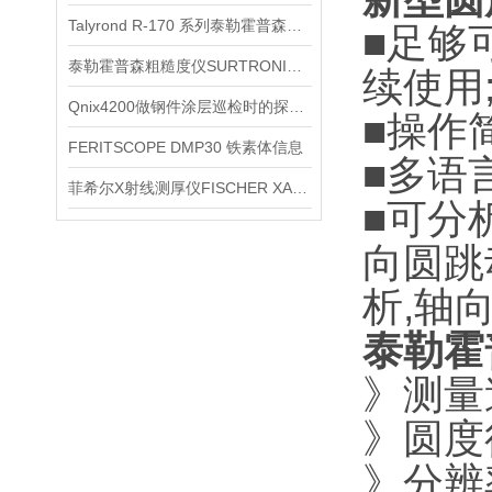
Talyrond R-170 系列泰勒霍普森圆度仪信息
■足够
泰勒霍普森粗糙度仪SURTRONIC S116详细信息
续使用
Qnix4200做钢件涂层巡检时的探头接触方法
■操作简
FERITSCOPE DMP30 铁素体信息
■多语
菲希尔X射线测厚仪FISCHER XAN500信息
■可分
向圆跳
析,轴
泰勒霍普
》测量速
》圆度径
》分辨率