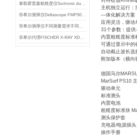
对特征值Rmr和
泰勒霍普森粗糙度仪Surtronic duo信息
主机独立运行：测
菲希尔测厚仪Deltascope FMP30 Fischer参数
—体化解决方案，
应用灵活，驱动
菲希尔测厚仪不同测量需求不同仪器推荐
31个参数：提
内置粗糙度标准
菲希尔代理FISCHER X-RAY XDL230信息
可通过显示中的
自动截止波长选
附加版本（横向驱动
德国马尔MARS
MarSurf PS10 
驱动单元
标准测头
内置电池
粗糙度标准块 Ma
测头保护套
充电器/电源插头
操作手册