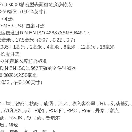
Surf M300精密型表面粗糙度仪特点
50微米（0.014英寸）
ch可选
ASME / JIS和图案可选
g长度按通过DIN EN ISO 4288 /ASME B46.1：
6毫米，17.5毫米（0.07，0.22，0.7）
085：1毫米，2毫米，4毫米，8毫米，12毫米，16毫米
5长度可选
器和穿越长度符合标准
IN EN ISO11562正确的文件过滤器
0,80毫米2,50毫米
0.032，在0.100英寸）
/标准：镭，智商，核酶，喷洒，卢比，收入客公里，Rk，列动基列
型，A1和A2，武，Rt的，R3z下，RPC，Rmr，丹参，塞克
酶，RzJIS，钐，硫，普瑞尔
尼盾，转速
氩，接收，宽，铬，氯，参