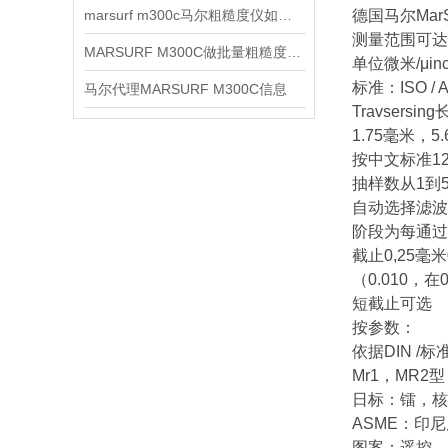
marsurf m300c马尔粗糙度仪如何使用
德国马尔Mar
测量范围可达3
MARSURF M300C做批量粗糙度复核时怎样统一记录口径
单位微米/μin
标准：ISO / 
马尔代理MARSURF M300C信息
Travsersin
1.75毫米，5.
按中文标准12
抽样数从1到
自动选择滤波
阶段为每通过D
截止0,25毫米
（0.010，在
短截止可选
按参数：
依据DIN 
Mr1，MR2
日标：镭，核
ASME：印
图案：遥控，