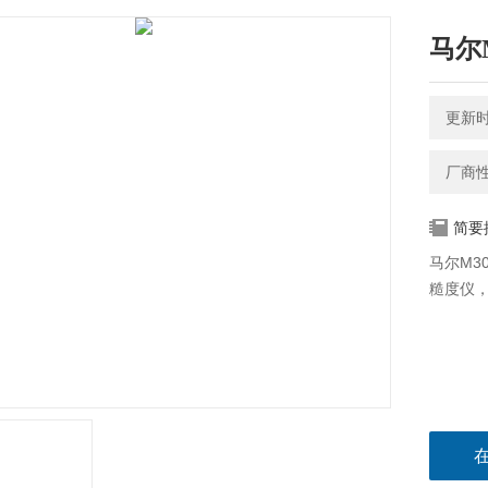
马尔
更新时间
厂商
简要
马尔M3
糙度仪