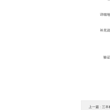
详细
补充
验
上一篇 :
三丰粗