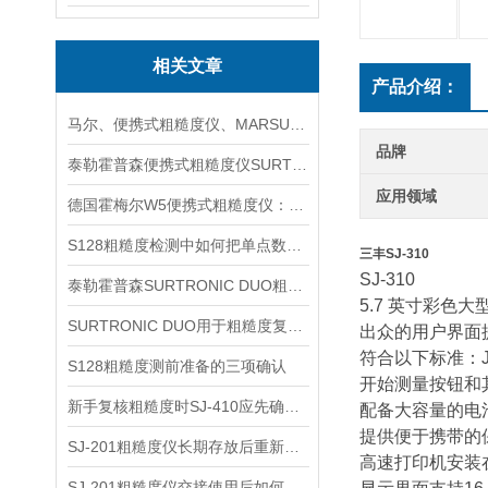
相关文章
产品介绍：
马尔、便携式粗糙度仪、MARSURF PS10信息
品牌
泰勒霍普森便携式粗糙度仪SURTRONIC S116信息
应用领域
德国霍梅尔W5便携式粗糙度仪：轻量高效的现场测量利器
S128粗糙度检测中如何把单点数据变成过程判断依据
三丰SJ-310
SJ-310
泰勒霍普森SURTRONIC DUO粗糙度仪新手测量前应先理解哪些参数与操作环节
5.7 英寸彩色
SURTRONIC DUO用于粗糙度复核时先看哪些测区条件
出众的用户界面
符合以下标准：JIS（
S128粗糙度测前准备的三项确认
开始测量按钮和
新手复核粗糙度时SJ-410应先确认哪些条件
配备大容量的电池
提供便于携带的
SJ-201粗糙度仪长期存放后重新启用的检查方法
高速打印机安装
SJ-201粗糙度仪交接使用后如何做状态检查