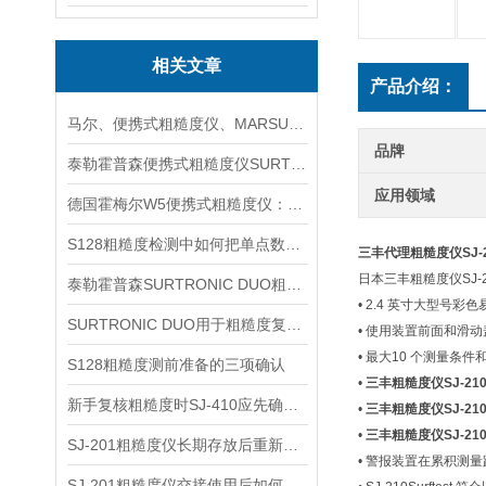
相关文章
产品介绍：
马尔、便携式粗糙度仪、MARSURF PS10信息
品牌
泰勒霍普森便携式粗糙度仪SURTRONIC S116信息
应用领域
德国霍梅尔W5便携式粗糙度仪：轻量高效的现场测量利器
S128粗糙度检测中如何把单点数据变成过程判断依据
三丰代理粗糙度仪SJ-2
日本三丰粗糙度仪SJ-
泰勒霍普森SURTRONIC DUO粗糙度仪新手测量前应先理解哪些参数与操作环节
• 2.4 英寸大型
SURTRONIC DUO用于粗糙度复核时先看哪些测区条件
• 使用装置前面和滑动盖
• 最大10 个测量
S128粗糙度测前准备的三项确认
•
三丰粗糙度仪SJ-21
新手复核粗糙度时SJ-410应先确认哪些条件
•
三丰粗糙度仪SJ-21
•
三丰粗糙度仪SJ-21
SJ-201粗糙度仪长期存放后重新启用的检查方法
• 警报装置在累积测
SJ-201粗糙度仪交接使用后如何做状态检查