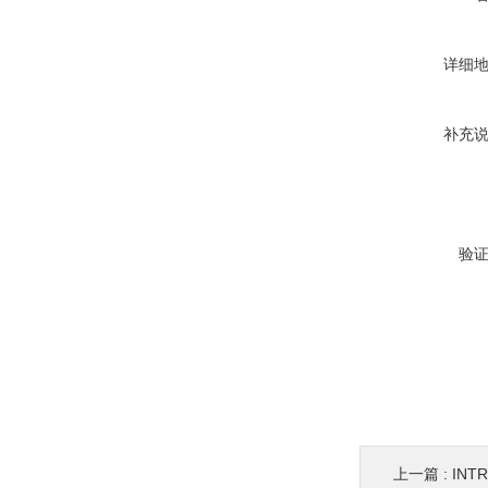
详细
补充
验
上一篇 :
INT