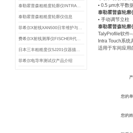
• 0.5 μm水平
泰勒霍普森粗糙度轮廓仪INTRA信息
泰勒霍普森轮廓
泰勒霍普森粗糙度轮廓仪信息
• 手动调节立柱
泰勒霍普森轮廓
菲希尔X射线XAN500日常维护与使用稳定性建议
TalyProfil
费希尔X射线测厚仪FISCHER代理XDL210信息
Intra To
适用于车间应用
日本三丰粗糙度仪SJ201仪器描述产品信息
菲希尔电导率测试仪产品介绍
您的
您的