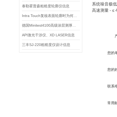
系统噪音极低
泰勒霍普森粗糙度轮廓仪信息
高速测量 - ≤ 
Intra Touch复核表面轮廓时为何要先统一测区
德国Minitest4100高级涂层测厚仪产品信息
API激光干涉仪、XD LASER信息
三丰SJ-220粗糙度仪设计信息
您的
您的
联系
常用