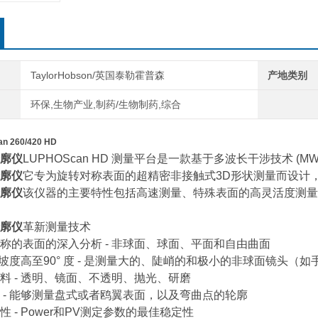
TaylorHobson/英国泰勒霍普森
产地类别
环保,生物产业,制药/生物制药,综合
 260/420 HD
廓仪
LUPHOScan HD 测量平台是一款基于多波长干涉技术 (M
廓仪
它专为旋转对称表面的超精密非接触式3D形状测量而设计
廓仪
该仪器的主要特性包括高速测量、特殊表面的高灵活度测量 
廓仪
革新测量技术
称的表面的深入分析 - 非球面、球面、平面和自由曲面
物件坡度高至90° 度 - 是测量大的、陡峭的和极小的非球面镜头
料 - 透明、镜面、不透明、抛光、研磨
 - 能够测量盘式或者鸥翼表面，以及弯曲点的轮廓
 - Power和PV测定参数的最佳稳定性