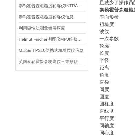
且减少了操作员
泰勒霍普森粗糙度轮廓仪INTRA信息
泰勒霍普森粗糙
泰勒霍普森粗糙度轮廓仪信息
表面形状
粗糙度
利用磁性法测量镀层厚度
波纹
一次参数
Helmut Fischer测厚仪MP0维修信息
轮廓
MarSurf PS10便携式粗糙度仪信息
长度
半径
英国泰勒霍普森轮廓仪三维形貌轮廓仪信息
距离
角度
直径
圆度
圆度
圆柱度
直线度
平行度
同轴度
同心度