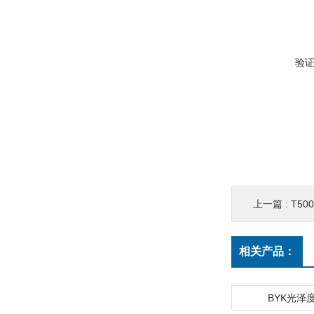
验
上一篇 :
T5
相关产品：
BYK光泽