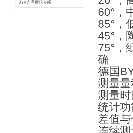
20°
BYK光泽度仪介绍
60°
85°
45°
75°
确
德国BY
测量量程
测量时
统计功
差值与
连续测