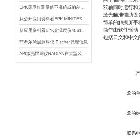
EPK测厚仪测量值不准确或偏差较大,怎么解决
双轴同时运行和
激光瞄准辅助设
从公开应用资料看EPK MINITEST2500的涂层检测价值
简单的触摸屏平
操作由软件驱动
从应用资料看BYK光泽度仪4561的现场检测价值
包括日文和中文
菲希尔涂层测厚仪|Fischer代理信息
API激光跟踪仪RADIAN在大型装配检测中的应用思路
您的
您的
联系