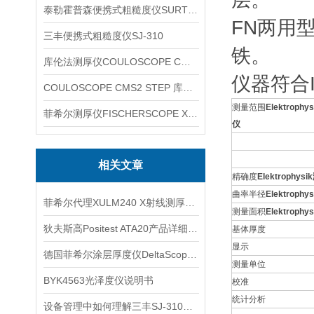
泰勒霍普森便携式粗糙度仪SURTRONIC DUO
FN两用
三丰便携式粗糙度仪SJ-310
铁。
库伦法测厚仪COULOSCOPE CMS2 STEP
仪器符合I
COULOSCOPE CMS2 STEP 库伦法测厚仪
测量范围
Elektrophy
菲希尔测厚仪FISCHERSCOPE X-RAY XUL220
仪
相关文章
精确度
Elektrophys
曲率半径
Elektrophy
菲希尔代理XULM240 X射线测厚仪信息
测量面积
Elektrophy
狄夫斯高Positest ATA20产品详细介绍
基体厚度
显示
德国菲希尔涂层厚度仪DeltaScope DMP10信息
测量单位
BYK4563光泽度仪说明书
校准
统计分析
设备管理中如何理解三丰SJ-310粗糙度检测的关键环节