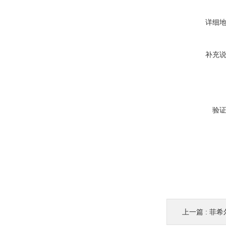
详细
补充
验
上一篇 :
菲希尔