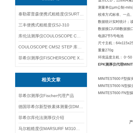
显示
LCD，128x64液
测量单位
μm公制-mi
泰勒霍普森便携式粗糙度仪SURTRONIC DUO
校准方式
标准、一点
数据统计
实时统计；读
三丰便携式粗糙度仪SJ-310
数据接口
USB数据接
库伦法测厚仪COULOSCOPE CMS2 STEP
电源
2节5号电池
尺寸
主机：64x115x
COULOSCOPE CMS2 STEP 库伦法测厚仪
重量
270g
环境温度
主机： 0~50
菲希尔测厚仪FISCHERSCOPE X-RAY XUL220
EPK测厚仪代理MINIT
MINITEST600
相关文章
MINITEST600
N型探
MINITEST600
FN型
菲希尔测厚仪Fischer代理产品
德国菲希尔新型铁素体测量仪DMP30信息
菲希尔库伦法测厚仪介绍
马尔粗糙度仪MARSURF M310日常维护与保养建议