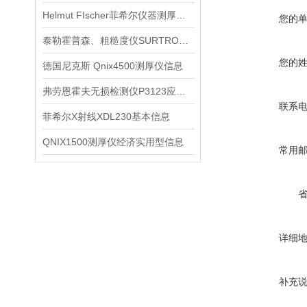
Helmut FIscher菲希尔仪器测厚仪信息
您的
泰勒霍普森、粗糙度仪SURTRONIC S128信息
您的
德国尼克斯 Qnix4500测厚仪信息
弗劳恩霍夫无损检测仪P3123应用特点信息
联系
菲希尔X射线XDL230基本信息
QNIX1500测厚仪经济实用型信息
常用
详细
补充