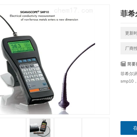
菲希
更新时间
厂商
简要
菲希尔涡流
smp10