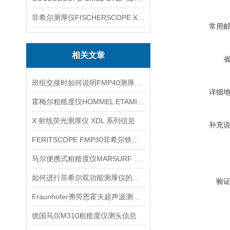
菲希尔测厚仪FISCHERSCOPE X-RAY XUL220
常用
相关文章
班组交接时如何说明FMP40测厚复核条件
详细
霍梅尔粗糙度仪HOMMEL ETAMIC W10产品信息
X 射线荧光测厚仪 XDL 系列信息
补充
FERITSCOPE FMP30菲希尔铁素体仪信息
马尔便携式粗糙度仪MARSURF PS10信息
如何进行菲希尔双功能测厚仪的校准？
验
Fraunhofer弗劳恩霍夫超声波测厚仪产品信息
德国马尔M310粗糙度仪测头信息