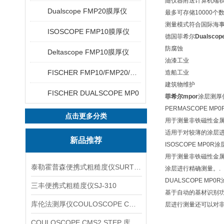
随仪器附送计算机端软件
Dualscope FMP20膜厚仪
最多可存储10000个
测量模式符合国际海事组织
ISOSCOPE FMP10膜厚仪
德国菲希尔
Dualscop
防腐蚀
Deltascope FMP10膜厚仪
油漆工业
FISCHER FMP10/FMP20/FMP30/FMP40
造船工业
建筑物维护
FISCHER DUALSCOPE MP0
菲希尔mpor
涂层测厚
PERMASCOPE M
点击更多分类
用于测量非铁磁性金属涂
适用于对较薄的涂层
新品推荐
ISOSCOPE MP0R
用于测量非铁磁性金属上
泰勒霍普森便携式粗糙度仪SURTRONIC DUO
涂层进行精确测量。.
DUALSCOPE MP0
三丰便携式粗糙度仪SJ-310
基于自动的基材识别功能和
库伦法测厚仪COULOSCOPE CMS2 STEP
层进行测量还可以对
COULOSCOPE CMS2 STEP 库伦法测厚仪