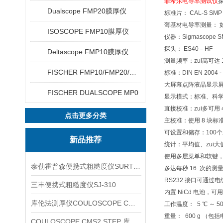
菲希尔电导率测试仪
探
Dualscope FMP20膜厚仪
标准片： CAL-S SMP
薄基材电导率测量： 如 
ISOSCOPE FMP10膜厚仪
仪器：Sigmascope S
探头： ES40－HF
Deltascope FMP10膜厚仪
测量频率：zui高可达 1.
FISCHER FMP10/FMP20/FMP30/FMP40
标准：DIN EN 2004 -
大屏幕点阵液晶显示
FISCHER DUALSCOPE MP0
显示模式：标准、科
直接校准：zui多可用 
点击更多分类
主校准：使用 8 块标
可设置和储存：100个应
新品推荐
统计：平均值、zui大
使用多层菜单和软键
泰勒霍普森便携式粗糙度仪SURTRONIC DUO
多达每秒 16 次的测
RS232 接口可通过
三丰便携式粗糙度仪SJ-310
内置 NiCd 电池，可
库伦法测厚仪COULOSCOPE CMS2 STEP
工作温度： 5 ℃ ～ 50
重量： 600 g （包
COULOSCOPE CMS2 STEP 库伦法测厚仪