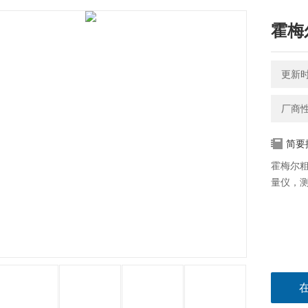
霍梅
更新时间
厂商
简要
霍梅尔粗糙
量仪，