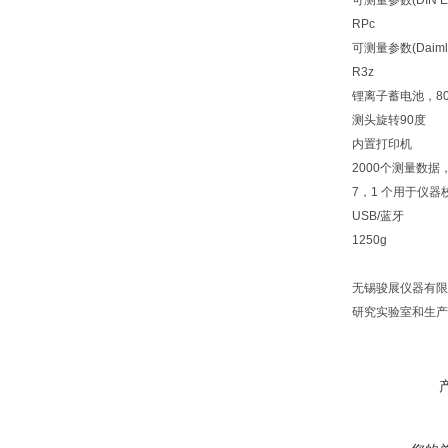
可测量参数(DIN EN
RPc
可测量参数(Daimler
R3z
锂离子蓄电池，80
测头旋转90度
内置打印机
2000个测量数据
7，1 个用于仪器
USB/蓝牙
1250g
无锡骏展仪器有限
研究实验室和生产