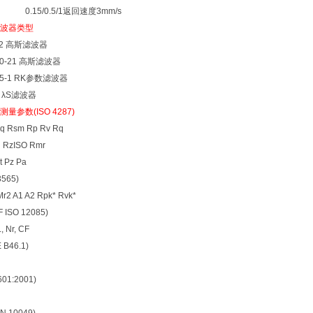
5/0.5/1返回速度3mm/s
波器类型
1562 高斯滤波器
610-21 高斯滤波器
3565-1 RK参数滤波器
74 λS滤波器
参数(ISO 4287)
Rq Rsm Rp Rv Rq
q RzISO Rmr
t Pz Pa
565)
Mr2 A1 A2 Rpk* Rvk*
ISO 12085)
, Nr, CF
B46.1)
01:2001)