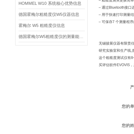
– 粗糙度测头更换简单
HOMMEL W10 系统核心优势信息
– 通过Bluetooth
德国霍梅尔粗糙度仪W5仪器信息
– 用于快速打印测量
– 可保存7 个测量程
霍梅尔 W5 粗糙度仪信息
德国霍梅尔W5粗糙度仪的测量能力信息
无锡骏展仪器有限责
研究实验室和生产线,
这个粗糙度测试仪有
买评估软件EVOVI
您的
您的