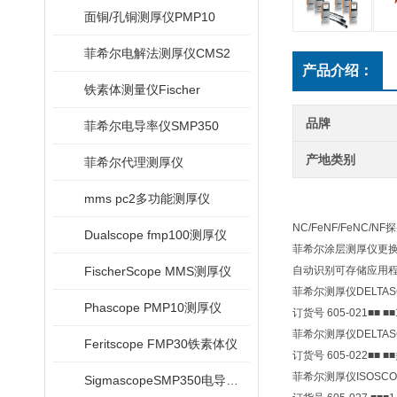
面铜/孔铜测厚仪PMP10
菲希尔电解法测厚仪CMS2
产品介绍：
铁素体测量仪Fischer
品牌
菲希尔电导率仪SMP350
产地类别
菲希尔代理测厚仪
mms pc2多功能测厚仪
NC/Fe
NF/Fe
NC/NF
探
Dualscope fmp100测厚仪
菲希尔涂层测厚仪更
FischerScope MMS测厚仪
自动识别
可存储应用
菲希尔测厚仪DELTASC
Phascope PMP10测厚仪
订货号 605-021
■
■
■
■
菲希尔测厚仪
DELTAS
Feritscope FMP30铁素体仪
订货号 605-022
■
■
■
■
菲希尔测厚仪
ISOSCO
SigmascopeSMP350电导率仪