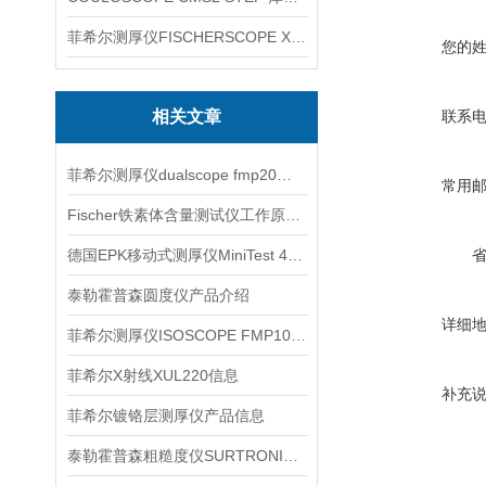
菲希尔测厚仪FISCHERSCOPE X-RAY XUL220
您的
相关文章
联系
菲希尔测厚仪dualscope fmp20使用方法
常用
Fischer铁素体含量测试仪工作原理和产品特点分别是怎样的
德国EPK移动式测厚仪MiniTest 4500信息
泰勒霍普森圆度仪产品介绍
详细
菲希尔测厚仪ISOSCOPE FMP10产品详细介绍
菲希尔X射线XUL220信息
补充
菲希尔镀铬层测厚仪产品信息
泰勒霍普森粗糙度仪SURTRONIC S128产品代理