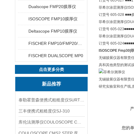
订货号 605-027
■
■
■
1
Dualscope FMP20膜厚仪
菲希尔涂层测厚仪ISOS
订货号 605-028
■
■
■
ISOSCOPE FMP10膜厚仪
菲希尔涂层测厚仪
DU
订货号 605-023
■
■
■
■
Deltascope FMP10膜厚仪
菲希尔涂层测厚仪
DU
FISCHER FMP10/FMP20/FMP30/FMP40
订货号 605-024
■
■
■
■
ISOSCOPE Fmp3
FISCHER DUALSCOPE MP0
无锡骏展仪器有限责任
具和其他类型的测试设
点击更多分类
无锡骏展仪器有限责
新品推荐
研究实验室和生产线,
泰勒霍普森便携式粗糙度仪SURTRONIC DUO
三丰便携式粗糙度仪SJ-310
库伦法测厚仪COULOSCOPE CMS2 STEP
您的
COULOSCOPE CMS2 STEP 库伦法测厚仪