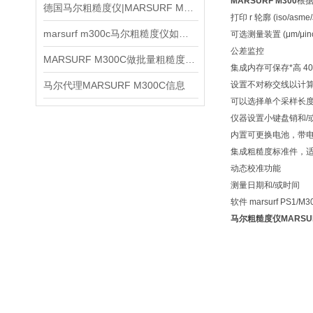
MARSURF M300
根据
德国马尔粗糙度仪|MARSURF M300信息
打印 r 轮廓 (iso/as
marsurf m300c马尔粗糙度仪如何使用
可选测量装置 (μm/μinch)
公差监控
MARSURF M300C做批量粗糙度复核时怎样统一记录口径
集成内存可保存*高 40
马尔代理MARSURF M300C信息
设置不对称交线以计
可以选择单个采样长
仪器设置小键盘销和/
内置可更换电池，带
集成粗糙度标准件，适用标
动态校准功能
测量日期和/或时间
软件 marsurf PS1
马尔粗糙度仪MARSUR