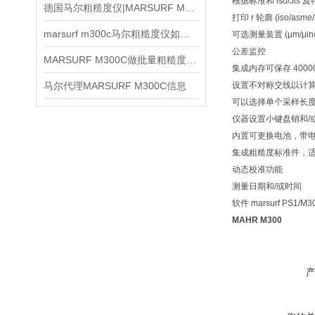
根据标准和 iso/J
德国马尔粗糙度仪|MARSURF M300信息
打印 r 轮廓 (iso/as
marsurf m300c马尔粗糙度仪如何使用
可选测量装置 (μm/μinch)
公差监控
MARSURF M300C做批量粗糙度复核时怎样统一记录口径
集成内存可保存 4000
马尔代理MARSURF M300C信息
设置不对称交线以计
可以选择单个采样长
仪器设置小键盘销和/
内置可更换电池，带
集成粗糙度标准件，适用标
动态校准功能
测量日期和/或时间
软件 marsurf PS1
MAHR M300