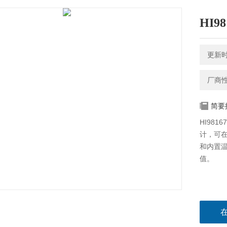
HI
更新时间
厂商
简要
HI98
计，可在
和内置
值。