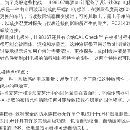
。为了克服这些挑战，HI 98167啤酒pH计配备了设计钛体pH电
 pH电极是一种由专用玻璃制成的平端pH传感器，在测量温度高达
更换的布结，当读数因堵塞而变慢时，可将其取出，露出干净的
，以减少湿度对探头与仪表连接的影响所产生的噪声。FC2143通过
螺纹连接。
酿造pH电极外，HI98167还具有哈纳CAL Check™ 在校
很可能会被固体、淀粉和糖覆盖。这种涂层很容易导致pH测量
过显示提示通知用户何时需要清洁、更换探头，或pH缓冲液是
针条件受到pH电极的偏移和斜率特性的影响，这两个特性都可以
H电极特点/优点：
量是一种非常敏感的电压测量，易受干扰。为了降低这种敏感性
统中的电噪声。
器–当麦芽汁和冷却麦芽汁中的固体聚集在表面时，平端传感器可
-可提取的布结允许清除任何可能导致读数不稳定的固体堵塞。只需
N连接器–这种安全的防水连接器允许单个电缆用于pH和温度测量
7啤酒饮用pH计具有许多其他高级功能，包括自动校准、自动缓冲
连接的USB、低电量指示器和可选自动关机。