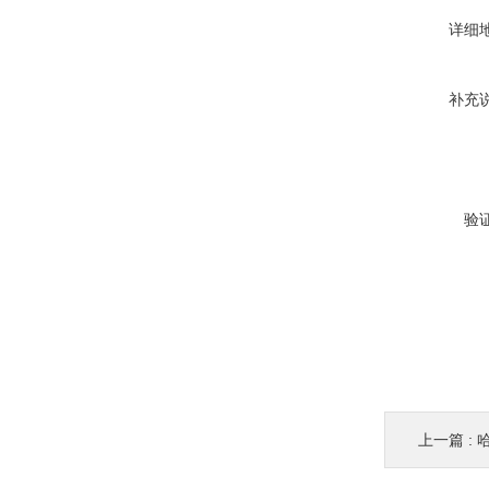
详细
补充
验
上一篇 :
哈