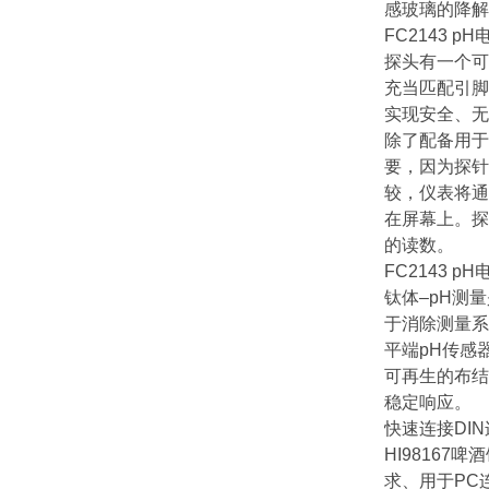
感玻璃的降解
FC2143
探头有一个可
充当匹配引脚
实现安全、无
除了配备用于
要，因为探针
较，仪表将通
在屏幕上。探
的读数。
FC2143 p
钛体–pH测
于消除测量系
平端pH传感
可再生的布结
稳定响应。
快速连接DI
HI9816
求、用于PC