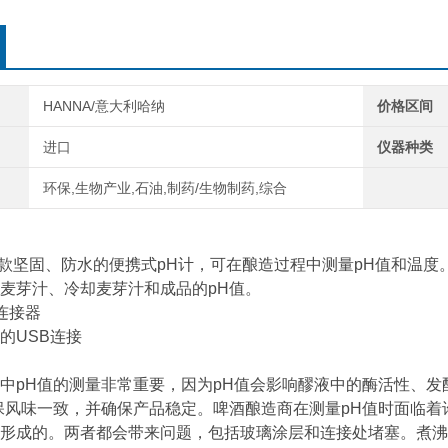
HANNA/意大利哈纳
价格区间
进口
仪器种类
环保,生物产业,石油,制药/生物制药,综合
7是一款坚固、防水的便携式pH计，可在酿造过程中测量pH值和温
麦芽汁、冷却麦芽汁和成品的pH值。
连接器
的USB连接
中pH值的测量非常重要，因为pH值会影响醪液中的酶活性、
保风味一致，并确保产品稳定。啤酒酿造商在测量pH值时面临
形成的。两者都会带来问题，包括玻璃涂层和连接处堵塞。煮沸