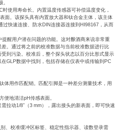
极。
80℃时使用寿命长。内置温度传感器可补偿温度变化，
表面。该探头具有内置放大器和钛合金主体，该主体
快速连接、防水DIN连接器连接到HI98167，从而
准过程中提醒用户潜在问题的功能。这对酿酒商来说非常重
误差。通过将之前的校准数据与当前校准数据进行比
否受到污染。校准后，整个探头状态以百分比形式显示
在GLP数据中找到，包括存储在仪表中或传输到PC
，钛体用作匹配销。匹配引脚是一种差分测量技术，用
方便地清洁pH传感表面。
拉动1/8"（3 mm），露出接头的新表面，即可快速
。
区识别、校准缓冲区标签、稳定性指示器、读数登录需