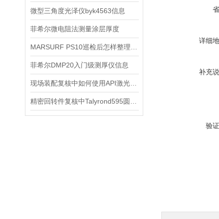
微型三角度光泽仪byk4563信息
菲希尔微电阻法测量涂层厚度
详细
MARSURF PS10巡检后怎样整理粗糙度复核记录
菲希尔DMP20入门级测厚仪信息
补充
现场装配复核中如何使用API激光跟踪仪
精密回转件复核中Talyrond595圆柱度仪如何安排检测
验