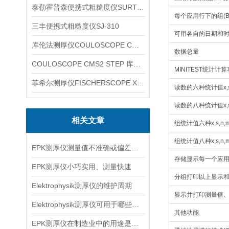
泰勒霍普森便携式粗糙度仪SURTRONIC DUO
每个应用行下的组(B
三丰便携式粗糙度仪SJ-310
可用各自的日期和
库伦法测厚仪COULOSCOPE CMS2 STEP
数据总量
COULOSCOPE CMS2 STEP 库伦法测厚仪
MINITEST统计计
菲希尔测厚仪FISCHERSCOPE X-RAY XUL220
读数的六种统计值x,s,n,
读数的八种统计值x,s,n,
相关文章
组统计值六种x,s,n,ma
组统计值八种x,s,n,max
EPK测厚仪测量值不准确或偏差较大,怎么解决
存储显示每一个应
EPK测厚仪小巧实用、测量快速
分组打印以上显示
Elektrophysik测厚仪的维护周期
显示并打印测量值
Elektrophysik测厚仪可用于哪些行业
其他功能
EPK测厚仪在制造业中的用途是什么？