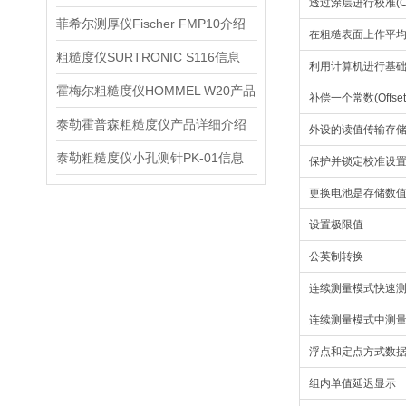
透过涂层进行校准(C
菲希尔测厚仪Fischer FMP10介绍
在粗糙表面上作平
粗糙度仪SURTRONIC S116信息
利用计算机进行基
霍梅尔粗糙度仪HOMMEL W20产品
补偿一个常数(Offset
泰勒霍普森粗糙度仪产品详细介绍
外设的读值传输存
泰勒粗糙度仪小孔测针PK-01信息
保护并锁定校准设
更换电池是存储数
设置极限值
公英制转换
连续测量模式快速
连续测量模式中测
浮点和定点方式数
组内单值延迟显示