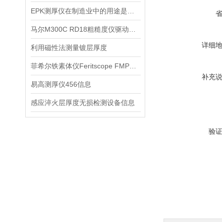
EPK测厚仪在制造业中的用途是什么？
马尔M300C RD18粗糙度仪驱动器产品信息
详细
利用磁性法测量镀层厚度
菲希尔铁素体仪Feritscope FMP30信息
补充
易高测厚仪456信息
感应淬火层厚度无损检测设备信息
验