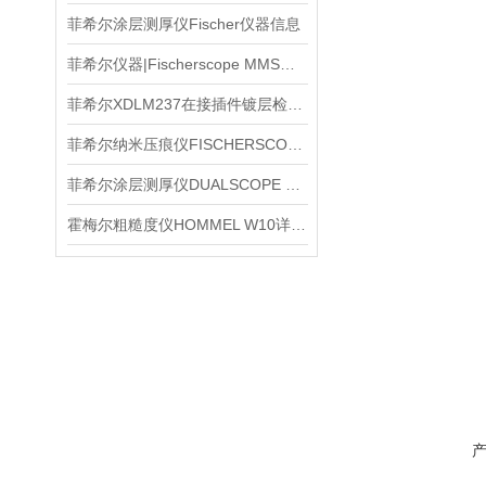
菲希尔涂层测厚仪Fischer仪器信息
菲希尔仪器|Fischerscope MMS信息
菲希尔XDLM237在接插件镀层检测中的操作要点
菲希尔纳米压痕仪FISCHERSCOPE HM2000S材料力学性能测试应用
菲希尔涂层测厚仪DUALSCOPE MPO代理信息
霍梅尔粗糙度仪HOMMEL W10详细介绍