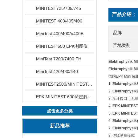
MINITEST725/735/745
产品介绍：
MINITEST 403/405/406
品牌
MiniTest 400/400A/400B
产地类别
MINITEST 650 EPK测厚仪
MiniTest 7200/7400 FH
Elektrophysik M
Elektrophysik M
MiniTest 420/430/440
德国EPK MiniT
MINITEST2500/MINITEST4500
1.
Elektrophys
2.
Elektrophys
EPK MINITEST 600涂层测厚仪
3. 蓝牙接口可无
4.
EPK MINITES
点击更多分类
5.
EPK MINITES
6.
Elektrophysi
新品推荐
7.
Elektrophysi
8. 连续测量模式