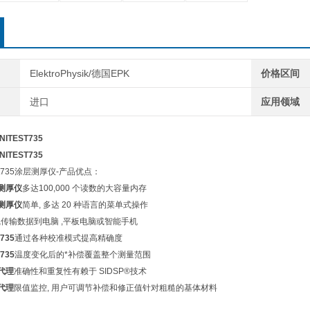
ElektroPhysik/德国EPK
价格区间
进口
应用领域
INITEST735
INITEST735
est735涂层测厚仪-产品优点：
ik测厚仪
多达100,000 个读数的大容量内存
ik测厚仪
简单, 多达 20 种语言的菜单式操作
线传输数据到电脑 ,平板电脑或智能手机
T735
通过各种校准模式提高精确度
T735
温度变化后的*补偿覆盖整个测量范围
k代理
准确性和重复性有赖于 SIDSP®技术
k代理
限值监控, 用户可调节补偿和修正值针对粗糙的基体材料