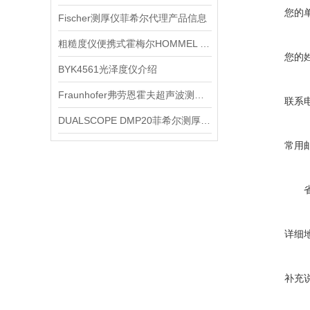
您的
Fischer测厚仪菲希尔代理产品信息
粗糙度仪便携式霍梅尔HOMMEL W20信息
您的
BYK4561光泽度仪介绍
Fraunhofer弗劳恩霍夫超声波测厚仪P3123产品
联系
DUALSCOPE DMP20菲希尔测厚仪FISCHER
常用
详细
补充