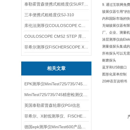
泰勒霍普森便携式粗糙度仪SURTRONIC DUO
9. 通过互联网
骏展仪器引用*的
三丰便携式粗糙度仪SJ-310
内和国际市场的快
库伦法测厚仪COULOSCOPE CMS2 STEP
无锡骏展仪器有限
厂、企业、测量机
COULOSCOPE CMS2 STEP 库伦法测厚仪
涂层测厚仪由Elek
测量值探头集成的数
菲希尔测厚仪FISCHERSCOPE X-RAY XUL220
所有探头可以无需线缆
耐磨探头
蓝牙和USB接口
相关文章
图形化菜单控制
20种语言说明书
EPK测厚仪MiniTest725/735/745信息
MiniTest725/735/745精密检测仪器产品信息
英国泰勒霍普森轮廓仪PGI信息
菲希尔、X射线测厚仪、FISCHERSCOPE X-RAY XDL240信息
德国epk测厚仪MiniTest600产品信息