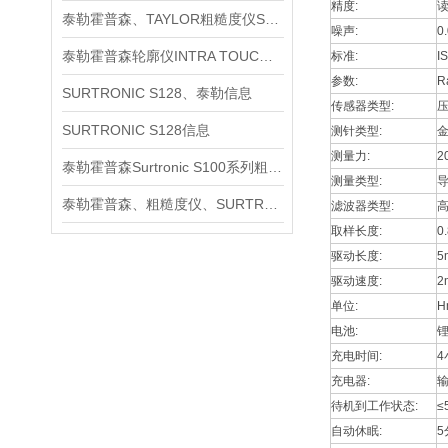
精度:
读
泰勒霍普森、TAYLOR粗糙度仪SURTRONIC S128信息
噪声:
0
泰勒霍普森轮廓仪INTRA TOUCH信息
标准:
I
参数:
R
SURTRONIC S128、泰勒信息
传感器类型:
SURTRONIC S128信息
测针类型:
金
测量力:
2
泰勒霍普森Surtronic S100系列粗糙度测量仪信息
测量类型:
泰勒霍普森、粗糙度仪、SURTRONIC S128信息
滤波器类型:
取样长度:
0
驱动长度:
5
驱动速度:
2
单位:
H
电池:
充电时间:
4
充电器:
输
待机到工作状态:
≤
自动休眠:
5