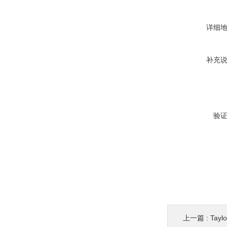
详细
补充
验
上一篇 :
Tayl