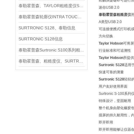
轻触快捷键即可进行
泰勒霍普森、TAYLOR粗糙度仪SURTRONIC S128信息
迷你USB 2.0
泰勒霍普森粗糙度仪
泰勒霍普森轮廓仪INTRA TOUCH信息
A类型USB 2.0
SURTRONIC S128、泰勒信息
可连接便携式打印机或
方向切换
SURTRONIC S128信息
Taylor Hobson
可将屏
泰勒霍普森Surtronic S100系列粗糙度测量仪信息
行业标准和可追溯性
Taylor Hobson
所提供
泰勒霍普森、粗糙度仪、SURTRONIC S128信息
Surtronic S128
适用
快速可靠的测量
Surtronic S128
轻轻
用户友好使用界面
Surtronic S
特殊设计，坚固耐用
整个机身由塑化橡胶
摸屏的持久耐用性，内
即开即用
即开即用能够让仪器在