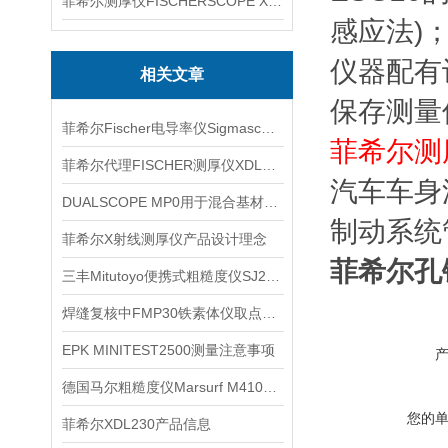
菲希尔测厚仪FISCHERSCOPE X-RAY XUL220
感应法)；
仪器配有计
相关文章
保存测量
菲希尔Fischer电导率仪Sigmascope SMP350使用方法
菲希尔测厚仪
菲希尔代理FISCHER测厚仪XDL230信息
汽车车身
DUALSCOPE MP0用于混合基材抽检时的取点记录
制动系统
菲希尔X射线测厚仪产品设计理念
菲希尔孔
三丰Mitutoyo便携式粗糙度仪SJ210信息
焊缝复核中FMP30铁素体仪取点观察
EPK MINITEST2500测量注意事项
德国马尔粗糙度仪Marsurf M410信息
您的
菲希尔XDL230产品信息