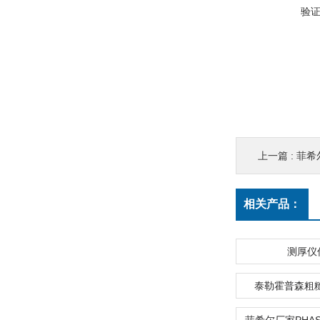
验
上一篇 :
菲希尔
相关产品：
测厚仪
泰勒霍普森粗糙