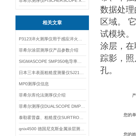
菲希尔测厚仪FISCHERSCOPE X-RAY XUL220
数据处理
区域。 
相关文章
试模块。
P3123淬火测厚仪用于感应淬火件现场复核的取点要点
涂层，在
菲希尔涂层测厚仪产品参数介绍
踪影，照
SIGMASCOPE SMP350电导率仪应用
孔。
日本三丰表面粗糙度测量仪SJ210产品信息
MP0测厚仪信息
菲希尔库伦法测厚仪介绍
菲希尔测厚仪DUALSCOPE DMP40基材切换前的现场确认要点
您的
泰勒霍普森、粗糙度仪SURTRONIC S128信息
qnix4500 德国尼克斯金属涂层测厚仪信息
您的